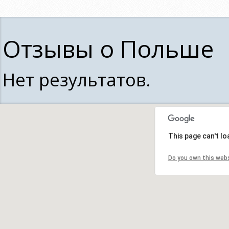
Отзывы о Польше
Нет результатов.
This page can't l
This page can't l
Do you own this web
Do you own this web