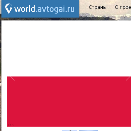
Страны
О прое
1
/
3